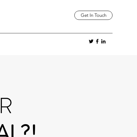
Get In Touch
HR
AL?!